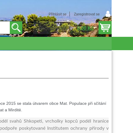
Přihlásit se
Zaregistrovat se
0,00 Kč
Počet položek: 0
 roce 2015 se stala útvarem obce Mat. Populace při sčítání
t a Mirditë.
dél svahů Shkopeti, vrcholky kopců podél hranice
podpoře poskytované Institutem ochrany přírody v