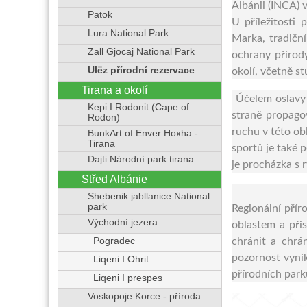
Albánii (INCA) 
Patok
U příležitosti
Lura National Park
Marka, tradičn
Zall Gjocaj National Park
ochrany přírod
Ulëz přírodní rezervace
okolí, včetně st
Tirana a okolí
Účelem oslavy 
Kepi I Rodonit (Cape of
straně propagov
Rodon)
ruchu v této ob
BunkArt of Enver Hoxha -
Tirana
sportů je také 
Dajti Národní park tirana
je procházka s 
Střed Albánie
Shebenik jabllanice National
park
Regionální přír
Východní jezera
oblastem a přis
Pogradec
chránit a chrá
pozornost vynik
Liqeni I Ohrit
přírodních parků
Liqeni I prespes
Voskopoje Korce - příroda