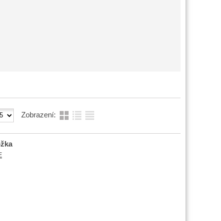
Zobrazení:
ožka
E