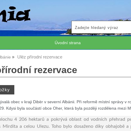
Úvodní strana
Ulëz přírodní rezervace
lbánie
přírodní rezervace
ývalá obec v kraji Dibër v severní Albánii. Při reformě místní správy v
29. Kdysi byla součástí obce Oher, která byla později rozdělena mezi Ma
plochu 4 206 hektarů a pokrývá oblast od vodních přehrad po
s Mirdita a celou Ulezu.
Toho bylo dosaženo díky obhajobě a 