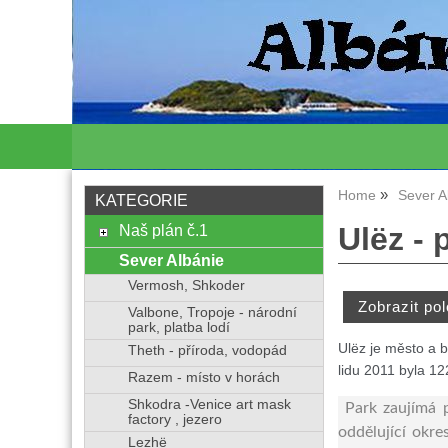
Home
Sever A
KATEGORIE
Naš plán č.1
Ulëz - 
Sever Albánie
Vermosh, Shkoder
Valbone, Tropoje - národní
park, platba lodí
Ulëz je město a b
Theth - příroda, vodopád
lidu 2011 byla 12
Razem - místo v horách
Shkodra -Venice art mask
Park zaujímá 
factory , jezero
oddělující okre
Lezhë