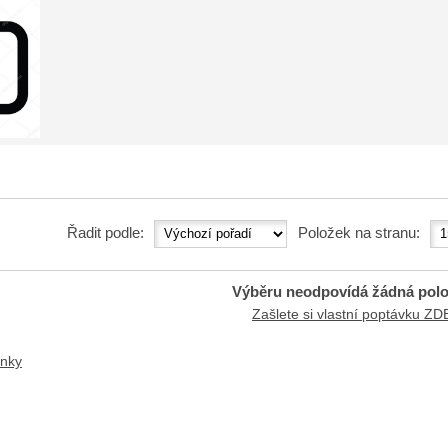
Řadit podle:
Položek na stranu:
Výběru neodpovídá žádná pol
Zašlete si vlastní poptávku ZD
ánky