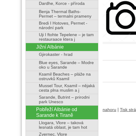
Dardhe, Korce - příroda
Benja Thermal Baths-
Permet – termalni prameny
Bredi I Hotoves, Permet -
národní park
Uji I ftohte Tepelene – je tam
restauraace ktera j
Jižní Albánie
Gjirokaster - hrad
Blue eyes, Sarande – Modre
oko u Sarande
Ksamil Beaches – pláže na
ostruvků Ksamil
Mussel Tour, Ksamil – nějaká
cesta plna muslim a j
Sarande, Butrint – prirodni
park Unesco
Pobřeží Albánie od
|
nahoru
Tisk str
Sarande k Tiraně
Llogara, Vlore – taková
lesnatá oblast, je tam hot
Zvernec, Vlore