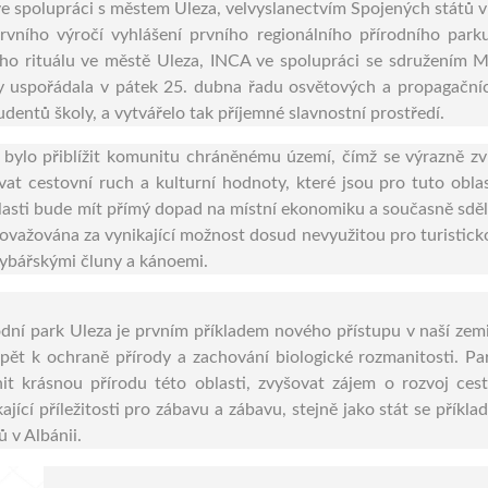
ve spolupráci s městem Uleza, velvyslanectvím Spojených států v 
 prvního výročí vyhlášení prvního regionálního přírodního pa
ího rituálu ve městě Uleza, INCA ve spolupráci se sdružením M
y uspořádala v pátek 25. dubna řadu osvětových a propagačních
udentů školy, a vytvářelo tak příjemné slavnostní prostředí.
bylo přiblížit komunitu chráněnému území, čímž se výrazně zv
at cestovní ruch a kulturní hodnoty, které jsou pro tuto obla
lasti bude mít přímý dopad na místní ekonomiku a současně sdělu
považována za vynikající možnost dosud nevyužitou pro turisticko
rybářskými čluny a kánoemi.
odní park Uleza je prvním příkladem nového přístupu v naší zemi
pět k ochraně přírody a zachování biologické rozmanitosti.
Pa
nit krásnou přírodu této oblasti, zvyšovat zájem o rozvoj ce
ající příležitosti pro zábavu a zábavu, stejně jako stát se přík
 v Albánii.