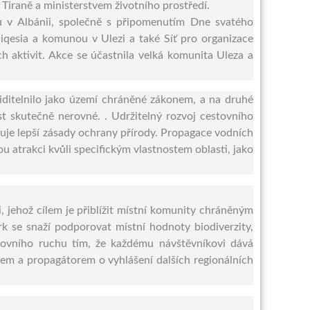
Tiraně a ministerstvem životního prostředí.
rku v Albánii, společně s připomenutím Dne svatého
iqesia a komunou v Ulezi a také Síť pro organizace
 aktivit.
Akce se účastnila velká komunita Uleza a
iditelnilo jako území chráněné zákonem, a na druhé
st skutečně nerovné. .
Udržitelný rozvoj cestovního
je lepší zásady ochrany přírody.
Propagace vodních
u atrakci kvůli specifickým vlastnostem oblasti, jako
, jehož cílem je přiblížit místní komunity chráněným
rk se snaží podporovat místní hodnoty biodiverzity,
stovního ruchu tím, že každému návštěvníkovi dává
ladem a propagátorem o vyhlášení dalších regionálních