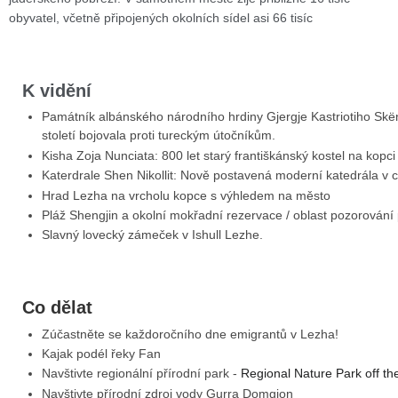
obyvatel, včetně připojených okolních sídel asi 66 tisíc
K vidění
Památník albánského národního hrdiny Gjergje Kastriotiho Skë
století bojovala proti tureckým útočníkům.
Kisha Zoja Nunciata: 800 let starý františkánský kostel na kop
Katerdrale Shen Nikollit: Nově postavená moderní katedrála v 
Hrad Lezha na vrcholu kopce s výhledem na město
Pláž Shengjin a okolní mokřadní rezervace / oblast pozorování
Slavný lovecký zámeček v Ishull Lezhe.
Co dělat
Zúčastněte se každoročního dne emigrantů v Lezha!
Kajak podél řeky Fan
Navštivte regionální přírodní park -
Regional Nature Park off t
Navštivte přírodní zdroj vody Gurra Domgjon