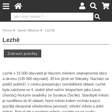
Lezhë
Home
Sever Albánie
Lezhë
Lezhë s 15 500 obyvateli je hlavním městem stejnojmenné obce
a okresu (135 000 obyvatel), 39 km jižně od Shkodry. Nachází se
poblíž pobřeží, v centru prosperující zemědělské oblasti, Lezhë
byla založena ve 4. století před naším letopočtem jako Lisos
(Λισσός) řeckými osadníky ze Syrakus (Sicílie). Starobylé město
je rozděleno do tří oblastí: horní město kolem vrcholu kopce,
později obsazené středověkou pevností, střední město a dolní
město. Pokud jde o moderní město, vyvíjelo se na svahu