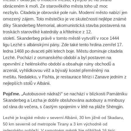
obráceném k moři. Ze starověkého města toho už moc
nezbylo. Citadela je obrovské pole ruin. Moderní město nabízí jen
omezený zájem. Toto městečko je ve skutečnosti nejlépe známé
díky Skanderbeg Memorial,
a
komunistická stavba postavená na
troskách starověké katedrály a křtitelnice z 12.
století. Skanderbeg právě v tomto městě vytvořil v roce 1444
ligu Lezhë s albánskými pány. Zde také tento hrdina zemřel 17.
ledna 1468 po dvaceti pěti letech boje. Městu dominuje citadela
Lezhë. Pochází z osmanského období a byl postaven na
opevnění z helénského období a obsahuje ruiny obchodů a
arzenál, vyhlídkovou věž a bývalý kostel přeměněný na
mešitu. Nedaleko, v Fishta, je restaurace Mrizi i Zanave jedním z
nejlepších stolů v Albánii.
Pojďme.
„Autobusové nádraží“ se nachází v blízkosti Památníku
Skanderbeg a Lezha je dobře obsluhována autobusy a minibusy
od rána do večera, s častým spojením v létě na pláže Shëngjin.
Lezhë je krajské město v severní Albánii, 30 km jižně od Skadaru,
50 km severně od metropole Tirany a 3 km východně od
jaderského pobřeží. V samotném městě žije přibližně 16 tisíc