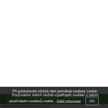
Při poskytování služeb nám pomáhají soubory cookie.
Používáním našich služeb vyjadřujete souhlas s naším
Copyright ©
,
provozováno na
www.prozdravyzivot.cz
používáním souborů cookie.
systému
a
Shop5.cz
Další informace
tvorba e-shopu
pronájem e-shopu
https://www.prozdravyzivot.cz/